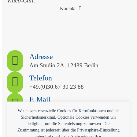
Video-Call.
Kontakt
Adresse
Am Studio 2A, 12489 Berlin
Telefon
+49.(0)30.67 30 23 88
E-Mail
kontakt@qvitech.com
Wir nutzen essenzielle Cookies für Kernfunktionen und als
Sicherheitsmerkmal. Optionale Cookies verwenden wir
Termin
lediglich, um die Seitenleistung zu messen. Die
Kostenlose Erstberatung
Zustimmung ist jederzeit über die Privatsphäre-Einstellung
unten links auf jeder Seite widerrufbar.