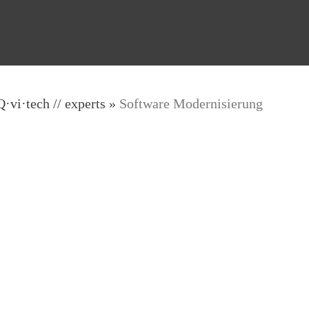
Q·vi·tech
// experts
»
Software Modernisierung