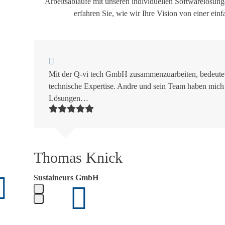
Arbeitsabläufe mit unseren individuellen Softwarelösun
erfahren Sie, wie wir Ihre Vision von einer ein
Use
the
left
Mit der Q-vi tech GmbH zusammenzuarbeiten, bedeutet 
and
technische Expertise. Andre und sein Team haben mich 
right
Lösungen…
arrow
keys
to
access
the
Thomas Knick
carousel
navigation
Sustaineurs GmbH
buttons
Press
escape
Use