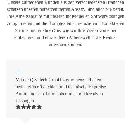
Unsere zufriedenen Kunden aus den verschiedensten Branchen
schätzen unseren nutzerzentrierten Ansatz. Sind auch Sie bereit,
Ihre Arbeitsabläufe mit unseren individuellen Softwarelösungen
zu optimieren und die Komplexität zu reduzieren? Kontaktieren
Sie uns und erfahren Sie, wie wir Ihre Vision von einer
einfacheren und effizienteren Arbeitswelt in die Realität
umsetzen können.
Use
the
left
Mit der Q-vi tech GmbH zusammenzuarbeiten,
and
bedeutet Verlässlichkeit und technische Expertise.
right
Andre und sein Team haben mich mit kreativen
arrow
Lösungen…
keys
to
access
the