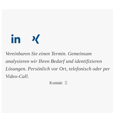
navigation
to
buttons
go
to
the
first
slide
LinkedIn
Xing
Vereinbaren Sie einen Termin. Gemeinsam
analysieren wir Ihren Bedarf und identifizieren
Lösungen. Persönlich vor Ort, telefonisch oder per
Video-Call.
Kontakt