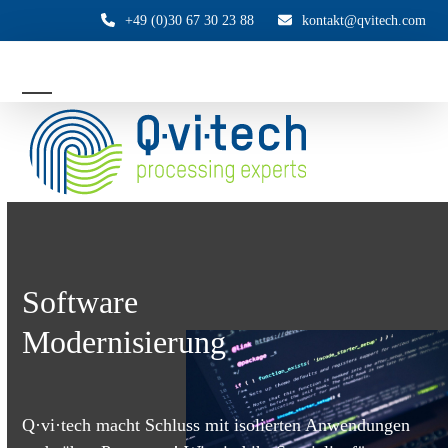
Skip
+49 (0)30 67 30 23 88
kontakt@qvitech.com
to
content
Open
Close
mobile
mobile
menu
menu
Software
Modernisierung
Q·vi·tech macht Schluss mit isolierten Anwendungen