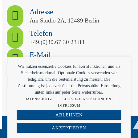
Adresse
Am Studio 2A, 12489 Berlin
Telefon
+49.(0)30.67 30 23 88
E-Mail
kontakt@qvitech.com
Wir nutzen essenzielle Cookies für Kernfunktionen und als
Sicherheitsmerkmal. Optionale Cookies verwenden wir
Termin
lediglich, um die Seitenleistung zu messen. Die
Kostenlose Erstberatung
Zustimmung ist jederzeit über die Privatsphäre-Einstellung
unten links auf jeder Seite widerrufbar.
-
-
DATENSCHUTZ
COOKIE-EINSTELLUNGEN
IMPRESSUM
ABLEHNEN
AKZEPTIEREN
© 2026 -
Qvitech GmbH - Individual Software