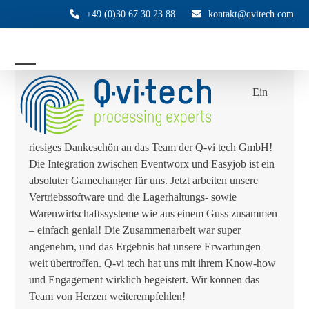
Skip
+49 (0)30 67 30 23 88
kontakt@qvitech.com
to
content
Open
Close
Ein
mobile
mobile
menu
menu
riesiges Dankeschön an das Team der Q-vi tech GmbH!
Die Integration zwischen Eventworx und Easyjob ist ein
absoluter Gamechanger für uns. Jetzt arbeiten unsere
Vertriebssoftware und die Lagerhaltungs- sowie
Warenwirtschaftssysteme wie aus einem Guss zusammen
– einfach genial! Die Zusammenarbeit war super
angenehm, und das Ergebnis hat unsere Erwartungen
weit übertroffen. Q-vi tech hat uns mit ihrem Know-how
und Engagement wirklich begeistert. Wir können das
Team von Herzen weiterempfehlen!