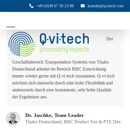
Skip
+49 (0)30 67 30 23 88
kontakt@qvitech.com
to
content
Open
Close
Der
mobile
mobile
menu
menu
Geschäftsbereich Transportation Systems von Thales
Deutschland arbeitet im Bereich RBC Entwicklung
immer wieder gerne mit Q·vi·tech zusammen. Q·vi·tech
zeichnet sich einerseits durch eine hohe Flexibilität und
andererseits durch eine konsistente, sehr hohe Qualität
der Ergebnisse aus.
Dr. Jaschke, Team Leader
Thales Deutschland, RBC Product Test & PTE Dev.