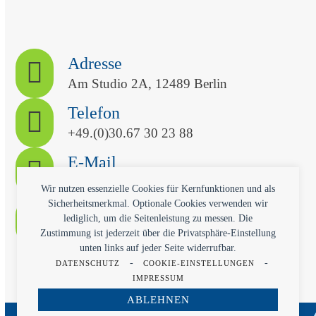
Adresse
Am Studio 2A, 12489 Berlin
Telefon
+49.(0)30.67 30 23 88
E-Mail
kontakt@qvitech.com
Wir nutzen essenzielle Cookies für Kernfunktionen und als
Sicherheitsmerkmal. Optionale Cookies verwenden wir
Termin
lediglich, um die Seitenleistung zu messen. Die
Kostenlose Erstberatung
Zustimmung ist jederzeit über die Privatsphäre-Einstellung
unten links auf jeder Seite widerrufbar.
-
-
DATENSCHUTZ
COOKIE-EINSTELLUNGEN
IMPRESSUM
ABLEHNEN