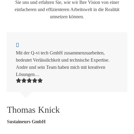
Sie uns und erfahren Sie, wie wir Ihre Vision von einer
einfacheren und effizienteren Arbeitswelt in die Realität
umsetzen können.
Use
the
left
Mit der Q-vi tech GmbH zusammenzuarbeiten,
and
bedeutet Verlässlichkeit und technische Expertise.
right
Andre und sein Team haben mich mit kreativen
arrow
Lösungen…
keys
to
access
the
carousel
Thomas Knick
navigation
buttons
Sustaineurs GmbH