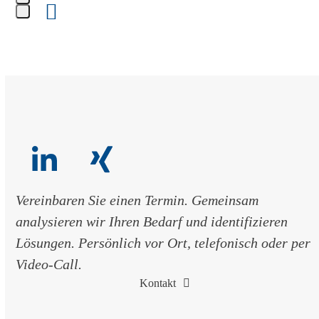
access
the
Press
carousel
escape
navigation
to
buttons
go
to
the
first
slide
LinkedIn
Xing
Vereinbaren Sie einen Termin. Gemeinsam
analysieren wir Ihren Bedarf und identifizieren
Lösungen. Persönlich vor Ort, telefonisch oder per
Video-Call.
Kontakt